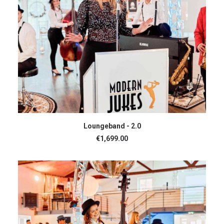
IN DEN WARENKORB
Loungeband - 2.0
€
1,699.00