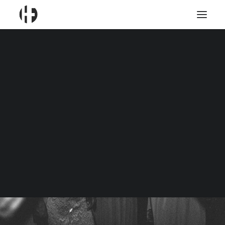
DJ Marvin
DJ Marco
DJ Nils
DJ Timm
Liveband
CART