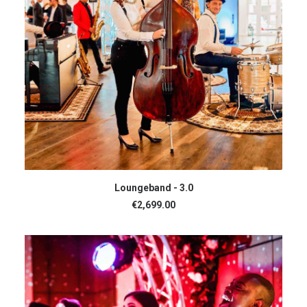
IN DEN WARENKORB
Loungeband - 3.0
€
2,699.00